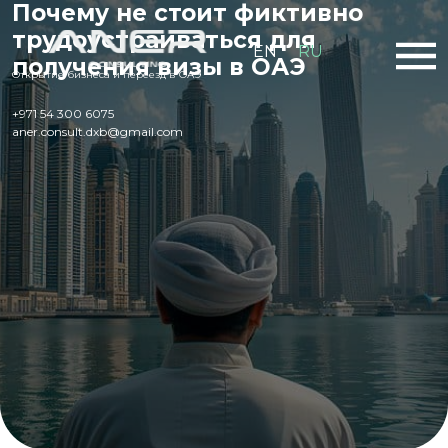
Почему не стоит фиктивно
трудоустраиваться для
EN
RU
получения визы в ОАЭ
Открытие бизнеса и переезд в ОАЭ
+971 54 300 6075
aner.consult.dxb@gmail.com