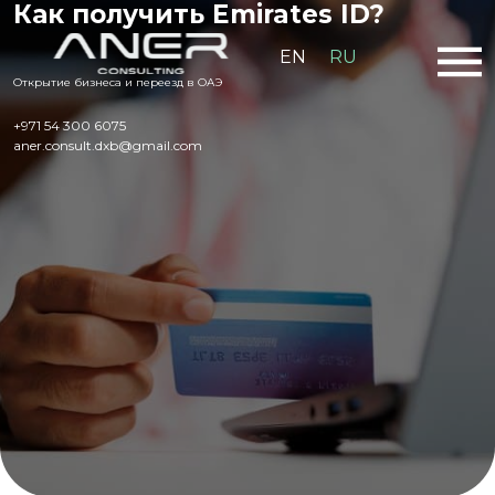
Как получить Emirates ID?
EN
RU
Открытие бизнеса и переезд в ОАЭ
+971 54 300 6075
aner.consult.dxb@gmail.com