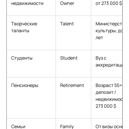
недвижимости
Owner
от
273 000 $
Творческие
Talent
Министерство
таланты
культуры, до 10
лет
Студенты
Student
Вуз с
аккредитацией
Пенсионеры
Retirement
Возраст 55+,
депозит /
недвижимость 
273 000 $
Семьи
Family
От визы основ