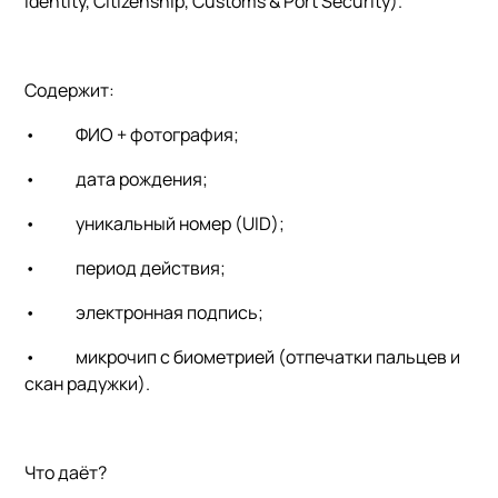
Identity, Citizenship, Customs & Port Security).
Содержит:
•
ФИО + фотография;
•
дата рождения;
•
уникальный номер (UID);
•
период действия;
•
электронная подпись;
•
микрочип с биометрией (отпечатки пальцев и
скан радужки).
Что даёт?