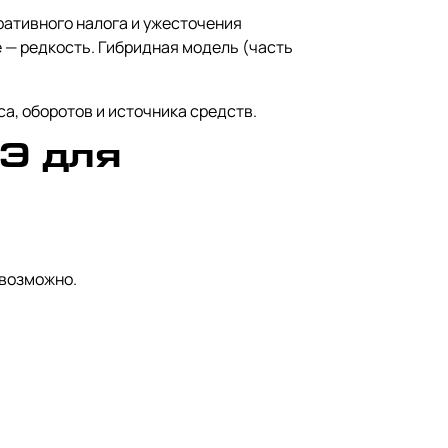
ративного налога и ужесточения
 — редкость. Гибридная модель (часть
а, оборотов и источника средств.
АЭ для
евозможно.