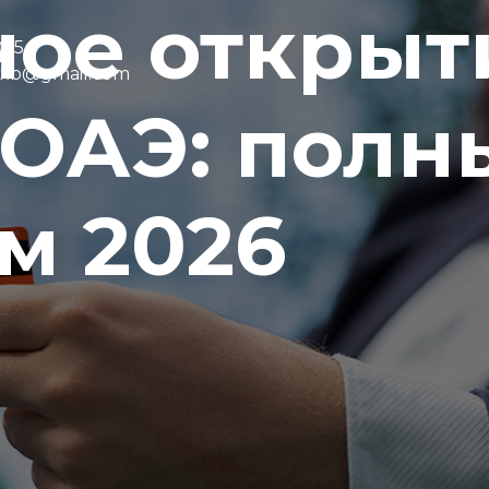
ое открыт
075
6075
.dxb@gmail.com
.dxb@gmail.com
 ОАЭ: полн
м 2026