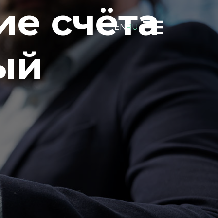
ие счёта
EN
RU
ый