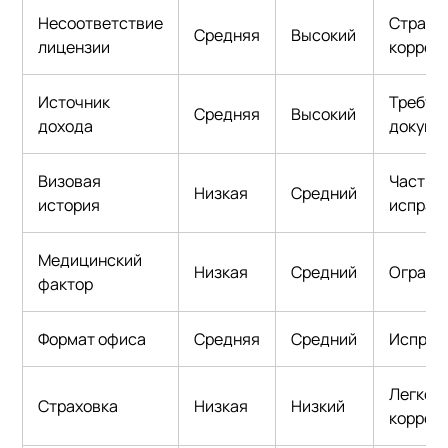
Несоответствие
Страте
Средняя
Высокий
лицензии
коррек
Источник
Требуе
Средняя
Высокий
дохода
докуме
Визовая
Частич
Низкая
Средний
история
исправ
Медицинский
Низкая
Средний
Ограни
фактор
Формат офиса
Средняя
Средний
Исправ
Легко
Страховка
Низкая
Низкий
коррек