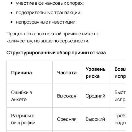
участие в финансовых спорах;
подозрительные транзакции;
непрозрачные инвестиции.
Процент отказов по этой причине ниже по
количеству, но выше по серьёзности.
Структурированный обзор причин отказа
Уровень
Возмо
Причина
Частота
риска
исправ
Ошибки в
Быстро
Высокая
Средний
анкете
исправ
Разрывы в
Требуе
Средняя
Высокий
биографии
подгот