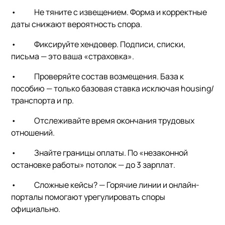
•
Не тяните с извещением.
Форма и корректные
даты снижают вероятность спора.
•
Фиксируйте хендовер.
Подписи, списки,
письма — это ваша «страховка».
•
Проверяйте состав возмещения.
База к
пособию — только базовая ставка исключая housing/
транспорта и пр.
•
Отслеживайте время окончания трудовых
отношений.
•
Знайте границы оплаты.
По «незаконной
остановке работы» потолок — до 3 зарплат.
•
Сложные кейсы? —
Горячие линии и онлайн-
порталы помогают урегулировать споры
официально.