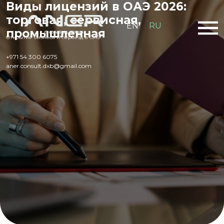
Виды лицензий в ОАЭ 2026:
торговая, сервисная,
EN
RU
промышленная
Открытие бизнеса и переезд в ОАЭ
+971 54 300 6075
aner.consult.dxb@gmail.com