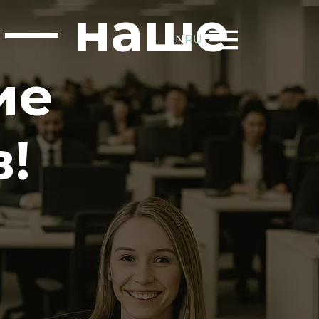
 — наше
EN
RU
ие
!