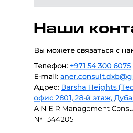
Наши конт
Вы можете связаться с н
Телефон:
+971 54 300 6075
E-mail:
aner.consult.dxb@
Адрес:
Barsha Heights (T
офис 2801, 28-й этаж, Дуба
A N E R Management Consul
№ 1344205