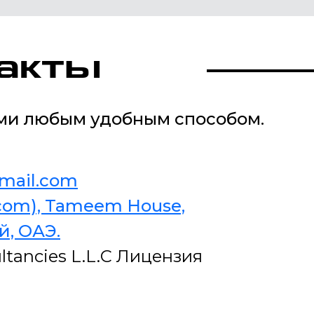
акты
ами любым удобным способом.
gmail.com
ecom), Tameem House,
й, ОАЭ.
tancies L.L.C Лицензия