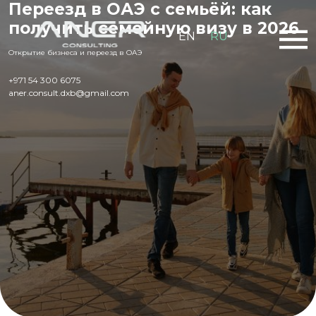
Переезд в ОАЭ с семьёй: как
получить семейную визу в 2026
EN
RU
Открытие бизнеса и переезд в ОАЭ
+971 54 300 6075
aner.consult.dxb@gmail.com