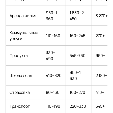
950–1
1 630–2
Аренда жилья
3 270+
360
450
Коммунальные
110–160
160–245
270+
услуги
330–
Продукты
545–760
950+
490
950–1
Школа / сад
410–820
2 180+
630
Страховка
80–160
160–270
410+
Транспорт
110–190
220–330
545+